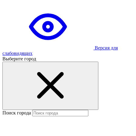
Версия для
слабовидящих
Выберите город
Поиск города