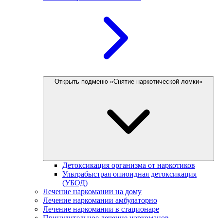
Открыть подменю «Снятие наркотической ломки»
Детоксикация организма от наркотиков
Ультрабыстрая опиоидная детоксикация
(УБОД)
Лечение наркомании на дому
Лечение наркомании амбулаторно
Лечение наркомании в стационаре
Принудительное лечение наркоманов