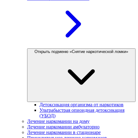
Открыть подменю «Снятие наркотической ломки»
Детоксикация организма от наркотиков
Ультрабыстрая опиоидная детоксикация
(УБОД)
Лечение наркомании на дому
Лечение наркомании амбулаторно
Лечение наркомании в стационаре
Принудительное лечение наркоманов