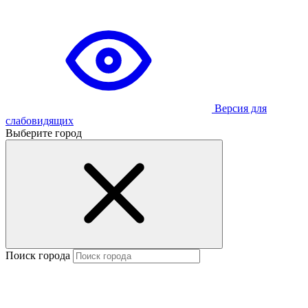
Версия для
слабовидящих
Выберите город
Поиск города