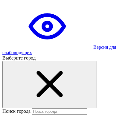
Версия для
слабовидящих
Выберите город
Поиск города