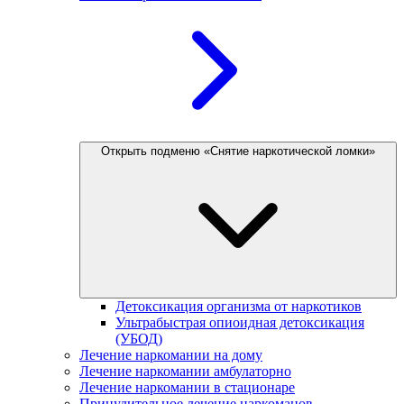
Открыть подменю «Снятие наркотической ломки»
Детоксикация организма от наркотиков
Ультрабыстрая опиоидная детоксикация
(УБОД)
Лечение наркомании на дому
Лечение наркомании амбулаторно
Лечение наркомании в стационаре
Принудительное лечение наркоманов