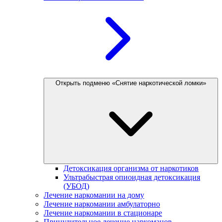
Открыть подменю «Снятие наркотической ломки»
Детоксикация организма от наркотиков
Ультрабыстрая опиоидная детоксикация
(УБОД)
Лечение наркомании на дому
Лечение наркомании амбулаторно
Лечение наркомании в стационаре
Принудительное лечение наркоманов