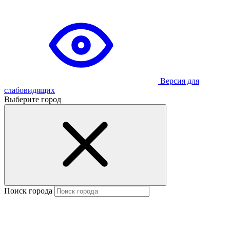
Версия для
слабовидящих
Выберите город
Поиск города