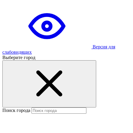
Версия для
слабовидящих
Выберите город
Поиск города