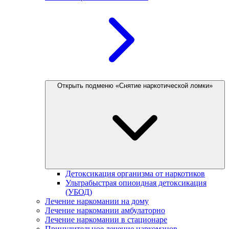
Открыть подменю «Снятие наркотической ломки»
Детоксикация организма от наркотиков
Ультрабыстрая опиоидная детоксикация
(УБОД)
Лечение наркомании на дому
Лечение наркомании амбулаторно
Лечение наркомании в стационаре
Принудительное лечение наркоманов