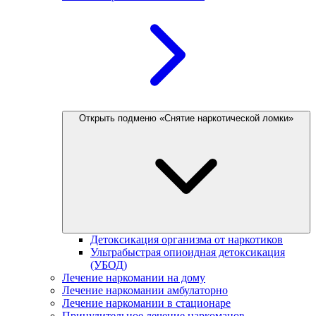
Открыть подменю «Снятие наркотической ломки»
Детоксикация организма от наркотиков
Ультрабыстрая опиоидная детоксикация
(УБОД)
Лечение наркомании на дому
Лечение наркомании амбулаторно
Лечение наркомании в стационаре
Принудительное лечение наркоманов