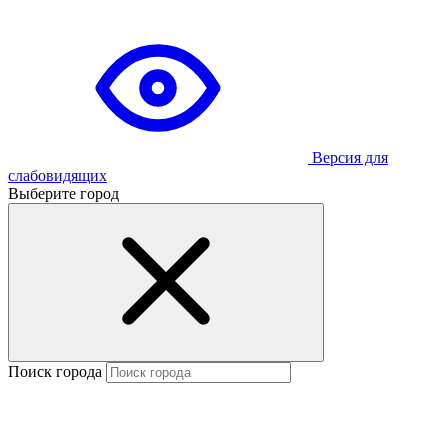
Версия для
слабовидящих
Выберите город
Поиск города