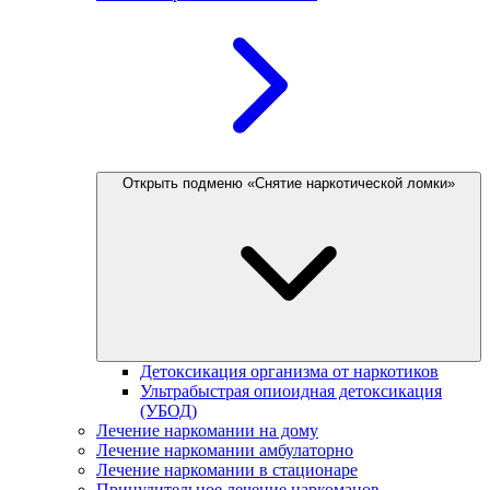
Открыть подменю «Снятие наркотической ломки»
Детоксикация организма от наркотиков
Ультрабыстрая опиоидная детоксикация
(УБОД)
Лечение наркомании на дому
Лечение наркомании амбулаторно
Лечение наркомании в стационаре
Принудительное лечение наркоманов