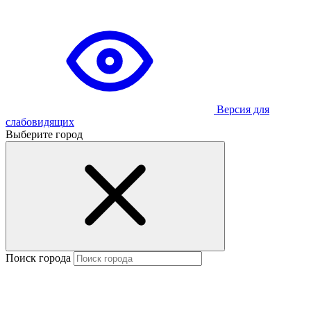
Версия для
слабовидящих
Выберите город
Поиск города