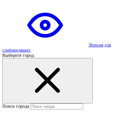
Версия для
слабовидящих
Выберите город
Поиск города