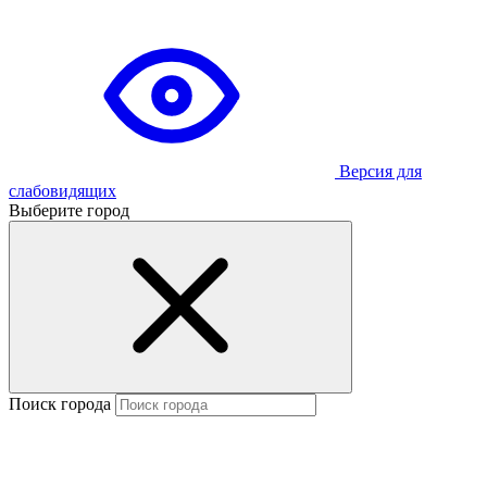
Версия для
слабовидящих
Выберите город
Поиск города