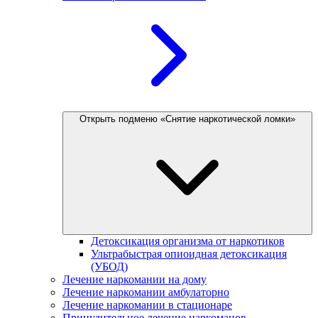
Открыть подменю «Снятие наркотической ломки»
Детоксикация организма от наркотиков
Ультрабыстрая опиоидная детоксикация
(УБОД)
Лечение наркомании на дому
Лечение наркомании амбулаторно
Лечение наркомании в стационаре
Принудительное лечение наркоманов