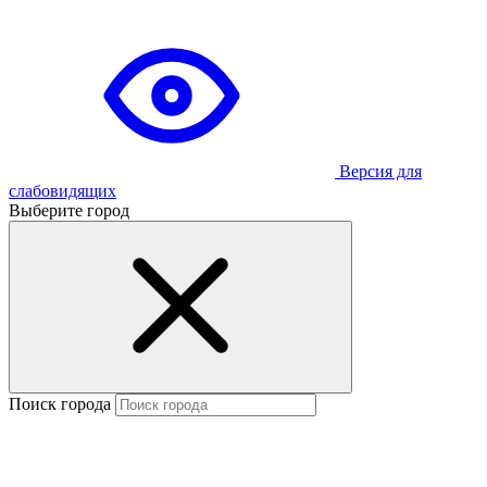
Версия для
слабовидящих
Выберите город
Поиск города