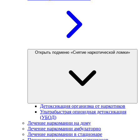
Открыть подменю «Снятие наркотической ломки»
Детоксикация организма от наркотиков
Ультрабыстрая опиоидная детоксикация
(УБОД)
Лечение наркомании на дому
Лечение наркомании амбулаторно
Лечение наркомании в стационаре
Принудительное лечение наркоманов