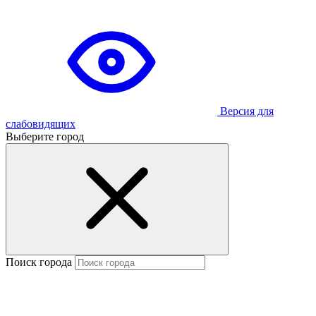
Версия для
слабовидящих
Выберите город
Поиск города