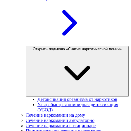
Открыть подменю «Снятие наркотической ломки»
Детоксикация организма от наркотиков
Ультрабыстрая опиоидная детоксикация
(УБОД)
Лечение наркомании на дому
Лечение наркомании амбулаторно
Лечение наркомании в стационаре
Принудительное лечение наркоманов