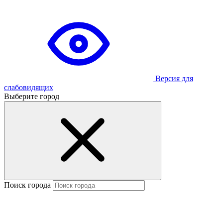
Версия для
слабовидящих
Выберите город
Поиск города