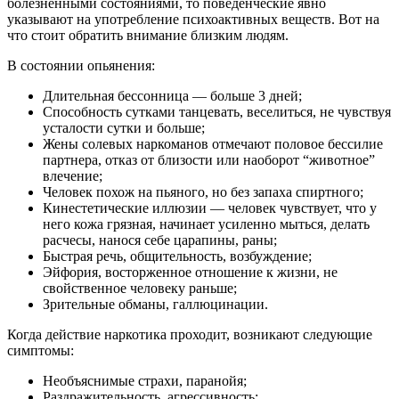
болезненными состояниями, то поведенческие явно
указывают на употребление психоактивных веществ. Вот на
что стоит обратить внимание близким людям.
В состоянии опьянения:
Длительная бессонница — больше 3 дней;
Способность сутками танцевать, веселиться, не чувствуя
усталости сутки и больше;
Жены солевых наркоманов отмечают половое бессилие
партнера, отказ от близости или наоборот “животное”
влечение;
Человек похож на пьяного, но без запаха спиртного;
Кинестетические иллюзии — человек чувствует, что у
него кожа грязная, начинает усиленно мыться, делать
расчесы, нанося себе царапины, раны;
Быстрая речь, общительность, возбуждение;
Эйфория, восторженное отношение к жизни, не
свойственное человеку раньше;
Зрительные обманы, галлюцинации.
Когда действие наркотика проходит, возникают следующие
симптомы:
Необъяснимые страхи, паранойя;
Раздражительность, агрессивность;