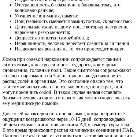
Отстраненность, безразличие к близким, тому, что
волновало раньше;
Ухудшение внимания, памяти;
Общительность сменяется замкнутостью, скрытностью;
Длительные уходу из дому, после которых настроение
наркомана резко меняется;
Депрессия. попытки самоубийства;
Неряшливость, человек перестает следить за гигиеной;
Неадекватная реакция на то, что происходит вокруг.
Ломка при солевой наркомании сопровождается такими
симптомами, как агрессивность, судороги, кошмарные
сновидения, головные боли. Такие симптомы сопровождают
солевых наркоманов на 5 день отмены, когда начинается
распад солей в организме. Это состояние опасно тем, что
зависимые испытывают не только ломку, но и страх, они
могут покончить собой. В таком случае нельзя оставлять
близкого человека одного и важно как можно скорее оказать
ему медицинскую помощь.
Для солей характерна повторная ломка, когда неприятные
ощущения возвращаются через 10-15 дней, сопровождаясь
общим недомоганием, повышением АД и температуры тела.
В это время происходит распад химических соединений ПАВ.
Панические атаки могут усиливаться, заставляя заново искать