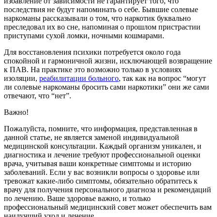
избавление от зависимости не гарантирует того, что
последствия не будут напоминать о себе. Бывшие солевые
наркоманы рассказывали о том, что наркотик буквально
преследовал их во сне, напоминая о прошлом пристрастии
приступами сухой ломки, ночными кошмарами.
Для восстановления психики потребуется около года
спокойной и гармоничной жизни, исключающей возвращение
к ПАВ. На практике это возможно только в условиях
изоляции,
реабилитации больного
, так как на вопрос “могут
ли солевые наркоманы бросить сами наркотики” они же сами
отвечают, что “нет”.
Важно!
Пожалуйста, помните, что информация, представленная в
данной статье, не является заменой индивидуальной
медицинской консультации. Каждый организм уникален, и
диагностика и лечение требуют профессиональной оценки
врача, учитывая ваши конкретные симптомы и историю
заболеваний. Если у вас возникли вопросы о здоровье или
тревожат какие-либо симптомы, обязательно обратитесь к
врачу для получения персонального диагноза и рекомендаций
по лечению. Ваше здоровье важно, и только
профессиональный медицинский совет может обеспечить вам
наилучший уход и лечение.