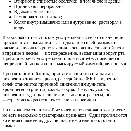
Втирают в слизистые оболочки, в том числе и десны;
Принимают перорально;
Вдыхают через нос;
Растворяют в напитках;
Колят внутримышечно или внутривенно, растворяя в
воде.
В зависимости от способа употребления меняются внешние
проявления наркомании. Так, вдыхание солей вызывает
насморк, носовые кровотечения, воспаления слизистой носа,
втирание в десны — их покраснение, высыпания вокруг рта.
При длительном употреблении портятся зубы, появляется
неприятный запах изо рта, маскируемый жвачкой, леденцами.
При глотании таблеток, принятии напитков с миксами,
появляется тошнота, рвота, расстройства ЖКТ, а курение
солей становится причиной снижения иммунитета,
хронического ринита, кожного зуда. В местах уколов
появляется зуд, покраснения, высыпания, расчесы, по
которым легко распознать солевого наркомана.
На начальном этапе такой человек мало отличается от других,
но есть несколько характерных признаков. Одни проявляются
во время опьянения, другие после него или в состоянии
ломки.