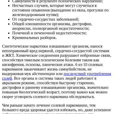
Самоубийств в результате психических нарушений;
Несчастных случаев, которые могут случиться в
состоянии опьянения (выпадение из окна, прогулки по
железнодорожным путям);
От сердечно-сосудистых заболеваний;
Общей изношенности организма, дистрофии,
анорексии, полиорганной недостаточности;
Почечной и печеночной недостаточности;
Криминальных разборок.
Синтетические наркотики изнашивают организм, нанося
непоправимый вред нервной, сердечно-сосудистой системам
и ЖКТ. Химические соединения разрушают нейронные связи,
способствуя тяжелым психическим болезням таким как
шизофрения, психозы, панические атаки. 6 из 10 солевых
наркоманов заканчивают жизнь самоубийством, не
выдерживая мук абстиненции или
последствий употребления
солей
. Все органы и системы таких людей работают в
авральном режиме, способствуя быстрому старению,
дистрофии и раннему изнашиванию организма, значительно
повышая биологический возраст, поэтому важно как можно
скорее уговорить солевого наркомана обследоваться.
Чем раньше начато лечение солевой наркомании, тем
большего вреда здоровья удастся избежать, но, даже успешное