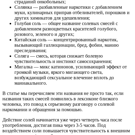
страданий онкобольных;
Солянка — разбавленные наркотики с добавлением
муки, кулинарных приправ отбеливателей, порошков и
других химикатов для удешевления;
Голубая соль — общее название солевых смесей с
добавлением разноцветных красителей голубого,
розового, зеленого и других;
Китайская соль — концентрированный наркотик,
вызывающий галлюцинации, бред, фобии, манию
преследования;
Соляга — смесь, которая снижает болевую
чувствительность и инстинкт самосохранения;
Мигалка — микс катинонов, усиливающий эффект от
громкой музыки, яркого мигающего света,
возбуждающий сексуальное влечение вплоть до
маниакального.
В статье мы перечисляем эти названия не просто так, если
названия таких смесей появились в лексиконе близкого
человека, это повод к серьезному разговору о солевой
наркомании и обращения за помошью.
Действие солей начинается уже через четверть часа после
употребления, достигая пика через 3-5 часов. Под
воздействием соли повышается чувствительность к внешним