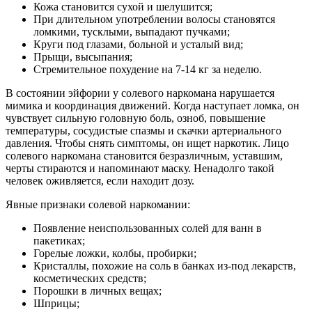
Кожа становится сухой и шелушится;
При длительном употреблении волосы становятся
ломкими, тусклыми, выпадают пучками;
Круги под глазами, больной и усталый вид;
Прыщи, высыпания;
Стремительное похудение на 7-14 кг за неделю.
В состоянии эйфории у солевого наркомана нарушается
мимика и координация движений. Когда наступает ломка, он
чувствует сильную головную боль, озноб, повышение
температуры, сосудистые спазмы и скачки артериального
давления. Чтобы снять симптомы, он ищет наркотик. Лицо
солевого наркомана становится безразличным, уставшим,
черты стираются и напоминают маску. Ненадолго такой
человек оживляется, если находит дозу.
Явные признаки солевой наркомании:
Появление неиспользованных солей для ванн в
пакетиках;
Горелые ложки, колбы, пробирки;
Кристаллы, похожие на соль в банках из-под лекарств,
косметических средств;
Порошки в личных вещах;
Шприцы;