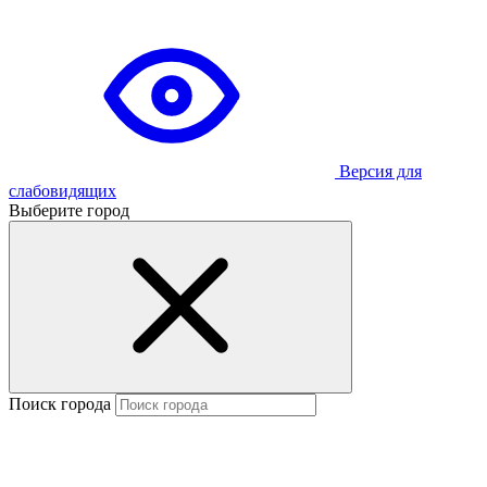
Версия для
слабовидящих
Выберите город
Поиск города