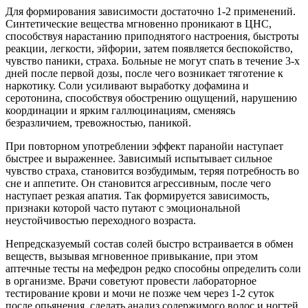
Для формирования зависимости достаточно 1-2 применений.
Синтетические вещества мгновенно проникают в ЦНС,
способствуя нарастанию приподнятого настроения, быстроты
реакции, легкости, эйфории, затем появляется беспокойство,
чувство паники, страха. Больные не могут спать в течение 3-х
дней после первой дозы, после чего возникает тяготение к
наркотику. Соли усиливают выработку дофамина и
серотонина, способствуя обострению ощущений, нарушению
координации и ярким галлюцинациям, сменяясь
безразличием, тревожностью, паникой.
При повторном употреблении эффект паранойи наступает
быстрее и выраженнее. Зависимый испытывает сильное
чувство страха, становится возбудимым, теряя потребность во
сне и аппетите. Он становится агрессивным, после чего
наступает резкая апатия. Так формируется зависимость,
признаки которой часто путают с эмоциональной
неустойчивостью переходного возраста.
Непредсказуемый состав солей быстро встраивается в обмен
веществ, вызывая мгновенное привыкание, при этом
аптечные тесты на мефедрон редко способны определить соли
в организме. Врачи советуют провести лабораторное
тестирование крови и мочи не позже чем через 1-2 суток
после опьянения, сделать анализ содержимого волос и ногтей,