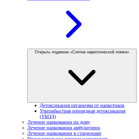
Открыть подменю «Снятие наркотической ломки»
Детоксикация организма от наркотиков
Ультрабыстрая опиоидная детоксикация
(УБОД)
Лечение наркомании на дому
Лечение наркомании амбулаторно
Лечение наркомании в стационаре
Принудительное лечение наркоманов