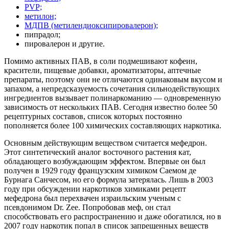
PVP;
метилон;
МДПВ (метилендиоксипировалерон);
пипрадол;
пировалерон и другие.
Помимо активных ПАВ, в соли подмешивают кофеин,
красители, пищевые добавки, ароматизаторы, аптечные
препараты, поэтому они не отличаются одинаковым вкусом и
запахом, а непредсказуемость сочетания сильнодействующих
ингредиентов вызывает полинаркоманию — одновременную
зависимость от нескольких ПАВ. Сегодня известно более 50
рецептурных составов, список которых постоянно
пополняется более 100 химических составляющих наркотика.
Основным действующим веществом считается мефедрон.
Этот синтетический аналог восточного растения кат,
обладающего возбуждающим эффектом. Впервые он был
получен в 1929 году французским химиком Саемом де
Бурнага Санчесом, но его формула затерялась. Лишь в 2003
году при обсуждении наркотиков химиками рецепт
мефедрона был перехвачен израильским ученым с
псевдонимом Dr. Zee. Попробовав меф, он стал
способствовать его распространению и даже обогатился, но в
2007 году наркотик попал в список запрещенных веществ