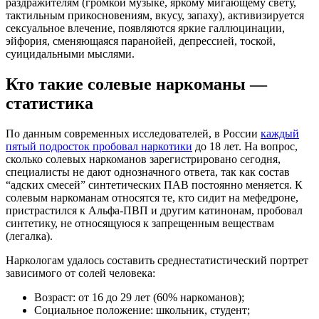
раздражителям (громкой музыке, яркому мигающему свету,
тактильным прикосновениям, вкусу, запаху), активизируется
сексуальное влечение, появляются яркие галлюцинации,
эйфория, сменяющаяся паранойей, депрессией, тоской,
суицидальными мыслями.
Кто такие солевые наркоманы —
статистика
По данным современных исследователей, в России
каждый
пятый подросток пробовал наркотики
до 18 лет. На вопрос,
сколько солевых наркоманов зарегистрировано сегодня,
специалисты не дают однозначного ответа, так как состав
“адских смесей” синтетических ПАВ постоянно меняется. К
солевым наркоманам относятся те, кто сидит на мефедроне,
пристрастился к Альфа-ПВП и другим катинонам, пробовал
синтетику, не относящуюся к запрещенным веществам
(легалка).
Наркологам удалось составить среднестатистический портрет
зависимого от солей человека:
Возраст: от 16 до 29 лет (60% наркоманов);
Социальное положение: школьник, студент;