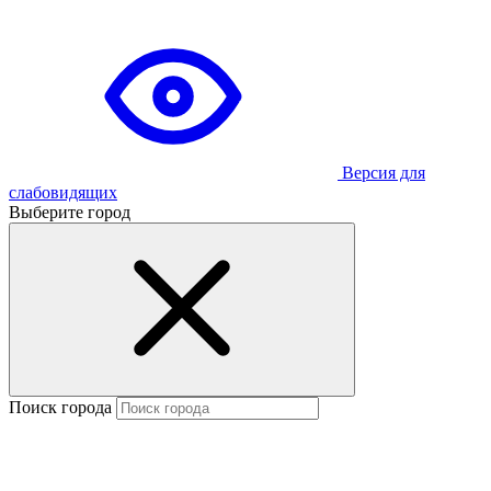
Версия для
слабовидящих
Выберите город
Поиск города