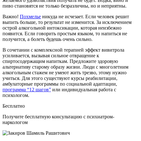
желаемого удовольствия получать не будет. Водка, вино и
пиво становятся не только безразличны, но и неприятны.
Важно!
Похмелье
никуда не исчезает. Если человек решит
выпить больше, то результат не изменится. За исключением
острой алкогольной интоксикации, которая неизбежно
появится. Если говорить простым языком, то напиться не
получится, а болеть будешь очень сильно.
В сочетании с комплексной терапией эффект вивитрола
усиливается, вызывая сильное отвращение к
спиртосодержащим напиткам. Предложите здоровую
альтернативу старому образу жизни. Люди с многолетним
алкогольным стажем не умеют жить трезво, этому нужно
учиться. Для этого существуют курсы реабилитации,
амбулаторные программы по социальной адаптации,
программа “12 шагов”
или индивидуальная работа с
психологом.
Бесплатно
Получите бесплатную консультацию с психиатром-
наркологом