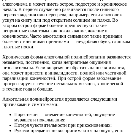
алкоголизма и может иметь острое, подострое и хроническое
начало. В первом случае оно развивается после сильного
переохлаждения или перегрева, например, если алкоголик
уснул на снегу или под открытым солнцем на пляже. Во
втором острой форме болезни предшествуют такие
неприятные симптомы как покалывание, жжение в
конечностях. Часто алкоголики связывают такие признаки
болезни с внешними причинами — неудобная обувь, слишком
плотные носки.
Хроническая форма алкогольной полинейропатии развивается
незаметно, постепенно, когда неприятные ощущения
незначительны. Если вовремя не обратить на нее внимания,
она может привести к инвалидности, полной или частичной
парализации конечностей. При острой форме заболевание
прогрессирует в течение нескольких месяцев, хронической —
в течение года и больше.
Алкогольная полинейропатия проявляется следующими
признаками и симптомами:
Парестезии — онемение конечностей, ощущение
мурашек и покалывания;
Потеря чувствительности при прикосновениях;
Руками предметы не воспринимаются на ощупь, есть