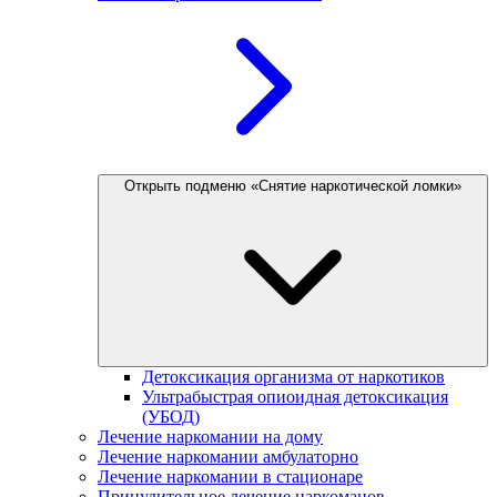
Открыть подменю «Снятие наркотической ломки»
Детоксикация организма от наркотиков
Ультрабыстрая опиоидная детоксикация
(УБОД)
Лечение наркомании на дому
Лечение наркомании амбулаторно
Лечение наркомании в стационаре
Принудительное лечение наркоманов