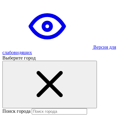
Версия для
слабовидящих
Выберите город
Поиск города